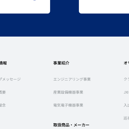
情報
事業紹介
オ
プメッセージ
エンジニアリング事業
ク
概要
産業設備機器事業
J
理念
電気電子機器事業
入
巡
取扱商品・メーカー