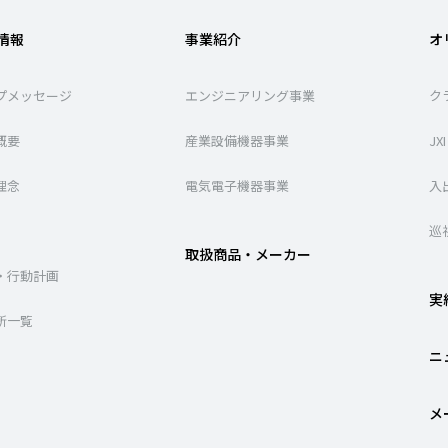
情報
事業紹介
オ
プメッセージ
エンジニアリング事業
ク
概要
産業設備機器事業
J
理念
電気電子機器事業
入
巡
取扱商品・メーカー
・行動計画
実
所一覧
ニ
メ