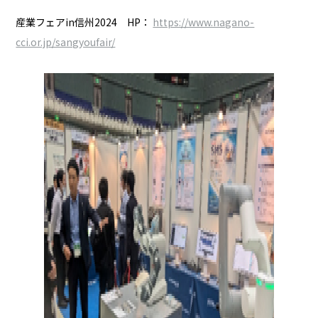
産業フェアin信州2024 HP：
https://www.nagano-
cci.or.jp/sangyoufair/