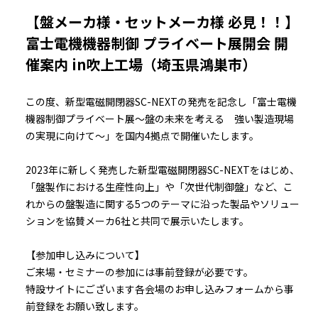
【盤メーカ様・セットメーカ様 必見！！】
富士電機機器制御 プライベート展開会 開
催案内 in吹上工場（埼玉県鴻巣市）
この度、新型電磁開閉器SC-NEXTの発売を記念し「富士電機
機器制御プライベート展～盤の未来を考える 強い製造現場
の実現に向けて～」を国内4拠点で開催いたします。
2023年に新しく発売した新型電磁開閉器SC-NEXTをはじめ、
「盤製作における生産性向上」や「次世代制御盤」など、こ
れからの盤製造に関する5つのテーマに沿った製品やソリュー
ションを協賛メーカ6社と共同で展示いたします。
【参加申し込みについて】
ご来場・セミナーの参加には事前登録が必要です。
特設サイトにございます各会場のお申し込みフォームから事
前登録をお願い致します。