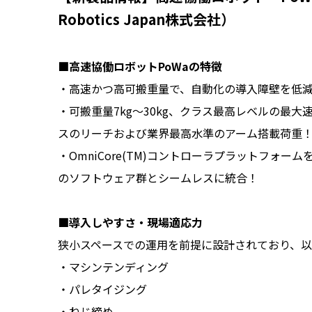
Robotics Japan株式会社）
■高速協働ロボットPoWaの特徴
・高速かつ高可搬重量で、自動化の導入障壁を低
・可搬重量7kg～30kg、クラス最高レベルの最大速
スのリーチおよび業界最高水準のアーム搭載荷重
・OmniCore(TM)コントローラプラットフォームを採用
のソフトウェア群とシームレスに統合！
■導入しやすさ・現場適応力
狭小スペースでの運用を前提に設計されており、以
・マシンテンディング
・パレタイジング
・ねじ締め