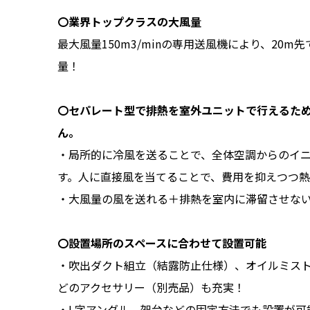
〇業界トップクラスの大風量
最大風量150m3/minの専用送風機により、20m先
量！
〇セパレート型で排熱を室外ユニットで行えるた
ん。
・局所的に冷風を送ることで、全体空調からのイ
す。人に直接風を当てることで、費用を抑えつつ
・大風量の風を送れる＋排熱を室内に滞留させな
〇設置場所のスペースに合わせて設置可能
・吹出ダクト組立（結露防止仕様）、オイルミス
どのアクセサリー（別売品）も充実！
・L字アングル、架台などの固定方法でも設置が可