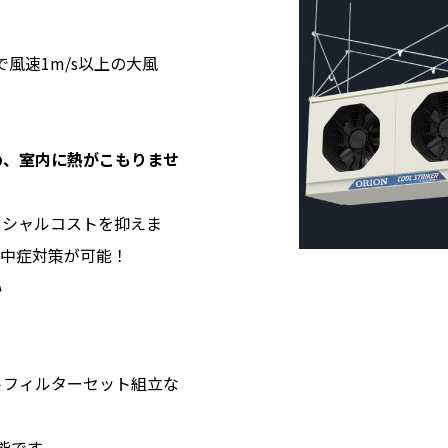
で風速1m/s以上の大風
め、室内に熱がこもりませ
ニシャルコストを抑えま
熱中症対策が可能！
い
トフィルターセット組立な
能です。