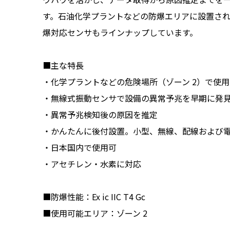
す。石油化学プラントなどの防爆エリアに設置さ
爆対応センサもラインナップしています。
■主な特長
・化学プラントなどの危険場所（ゾーン 2）で使
・無線式振動センサで設備の異常予兆を早期に発
・異常予兆検知後の原因を推定
・かんたんに後付設置。小型、無線、配線および
・日本国内で使用可
・アセチレン・水素に対応
■防爆性能：Ex ic IIC T4 Gc
■使用可能エリア：ゾーン 2